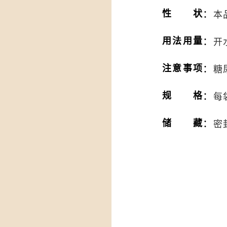
：
性状
本
：
用法用量
开
：
注意事项
糖
：
规格
每
：
储藏
密