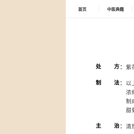
首页
中医典籍
：
处方
紫
：
制法
以
浓
制
甜
：
主治
清