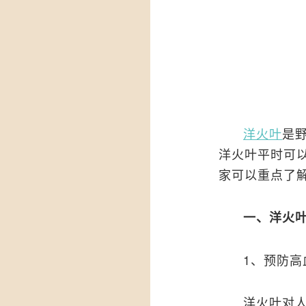
洋火叶
是
洋火叶平时可
家可以重点了
一、洋火
1、预防高
洋火叶对