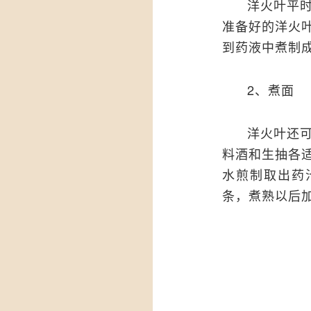
洋火叶平
准备好的洋火
到药液中煮制
2、煮面
洋火叶还
料酒和生抽各
水煎制取出药
条，煮熟以后