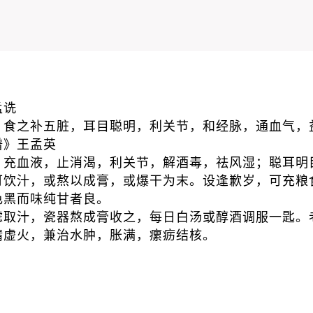
孟诜
。食之补五脏，耳目聪明，利关节，和经脉，通血气，
谱》王孟英
，充血液，止消渴，利关节，解酒毒，祛风湿；聪耳明
可饮汁，或熬以成膏，或爆干为末。设逢歉岁，可充粮
色黑而味纯甘者良。
滤取汁，瓷器熬成膏收之，每日白汤或醇酒调服一匙。
靖虚火，兼治水肿，胀满，瘰疬结核。