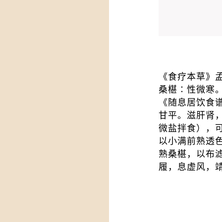
《食疗本草》
桑椹∶性微寒
《随息居饮食
甘平。滋肝肾
微盐拌食），
以小满前熟透
熟桑椹，以布
履，息虚风，