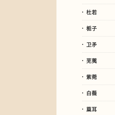
杜若
栀子
卫矛
芜荑
紫菀
白薇
葈耳