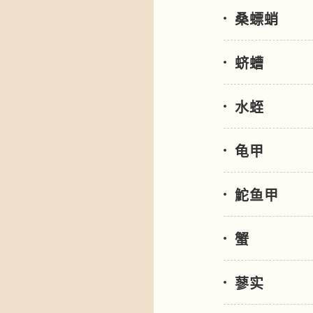
桑螵蛸
蛴螬
水蛭
龟甲
鮀鱼甲
蟹
蓼实