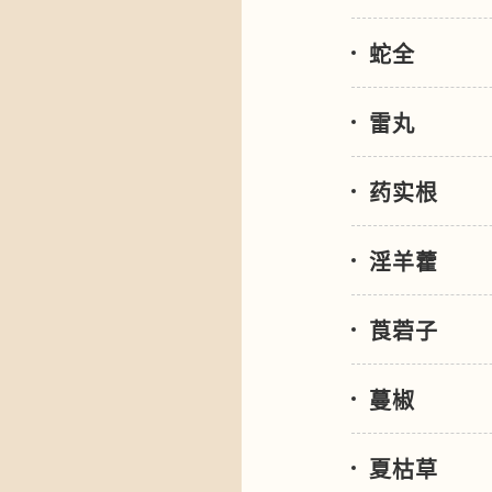
蛇全
雷丸
药实根
淫羊藿
莨菪子
蔓椒
夏枯草