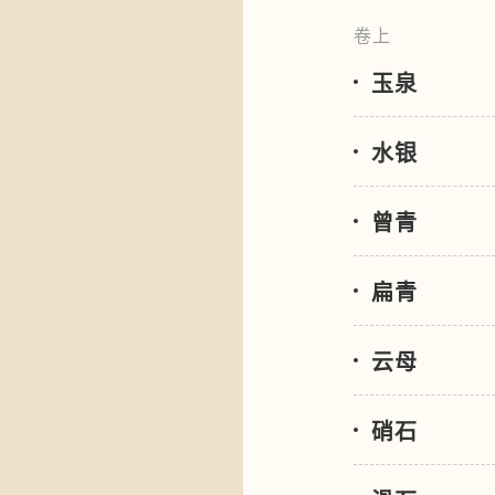
卷上
玉泉
水银
曾青
扁青
云母
硝石