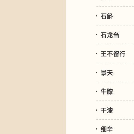
石斛
石龙刍
王不留行
景天
牛膝
干漆
细辛