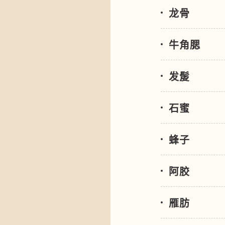
龙骨
牛角腮
发髲
石蜜
蜂子
阿胶
雁肪