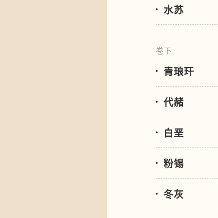
水苏
卷下
青琅玕
代赭
白垩
粉锡
冬灰