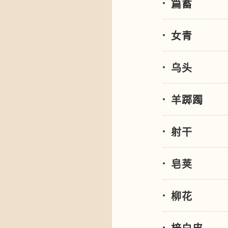
篇蓄
女青
乌头
羊踯躅
射干
皂荚
柳花
梓白皮