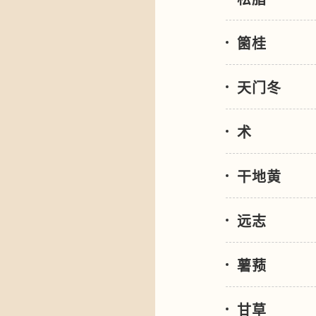
箘桂
天门冬
术
干地黄
远志
薯蓣
甘草