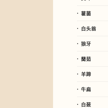
雚菌
白头翁
狼牙
䕡茹
羊蹄
牛扁
白蔹