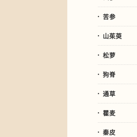
苦参
山茱萸
松萝
狗脊
通草
瞿麦
秦皮