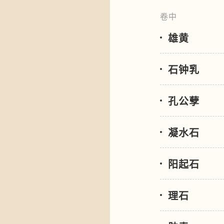
卷中
雄黄
石钟乳
孔公孽
凝水石
阳起石
理石