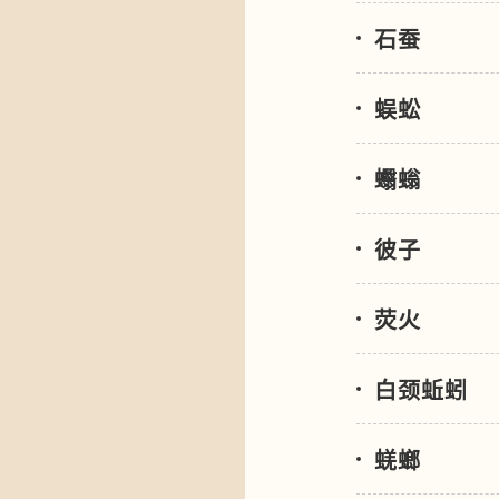
石蚕
蜈蚣
蠮螉
彼子
荧火
白颈蚯蚓
蜣螂