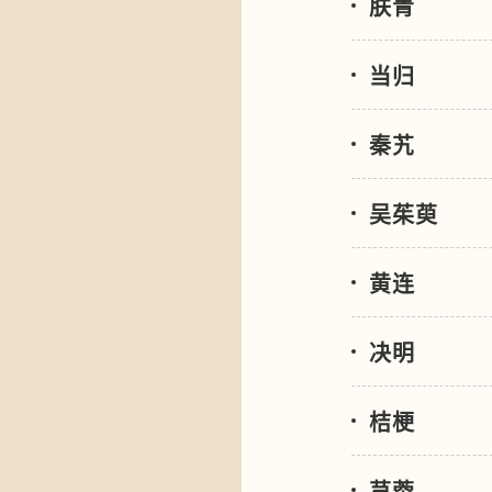
肤青
当归
秦艽
吴茱萸
黄连
决明
桔梗
芎䓖