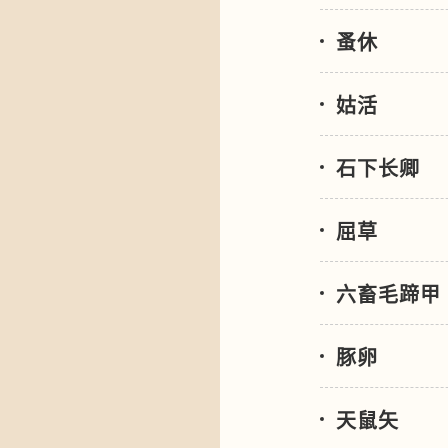
蚤休
姑活
石下长卿
屈草
六畜毛蹄甲
豚卵
天鼠矢