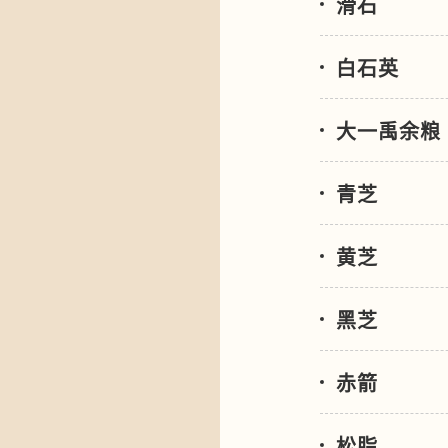
滑石
白石英
大一禹余粮
青芝
黄芝
黑芝
赤箭
松脂