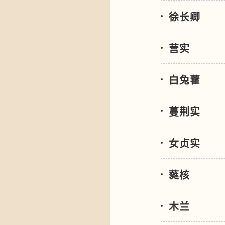
徐长卿
营实
白兔藿
蔓荆实
女贞实
蕤核
木兰