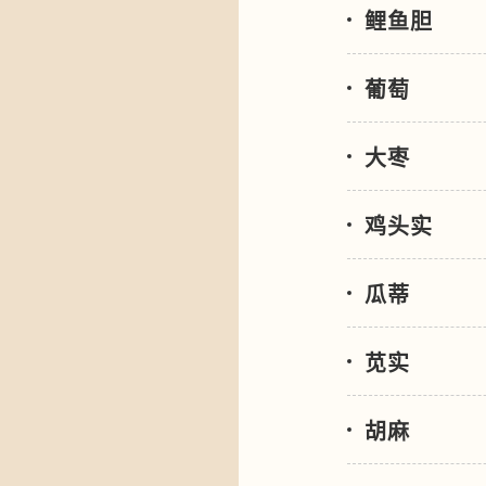
鲤鱼胆
葡萄
大枣
鸡头实
瓜蒂
苋实
胡麻