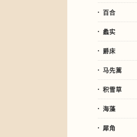
百合
蠡实
爵床
马先蒿
积雪草
海藻
犀角