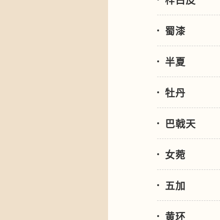
蜀漆
半夏
牡丹
巴戟天
女菀
五加
黄环