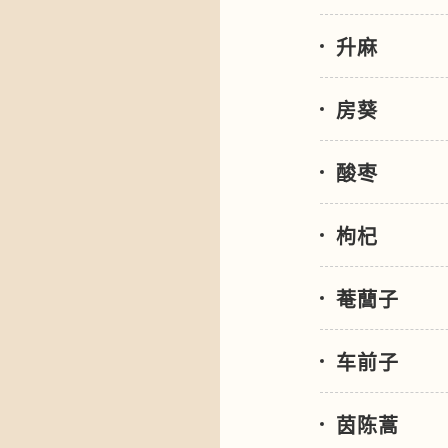
升麻
房葵
酸枣
枸杞
菴䕡子
车前子
茵陈蒿