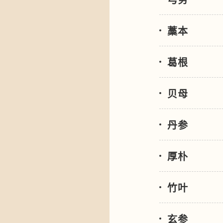
藁本
葛根
贝母
丹参
厚朴
竹叶
玄参