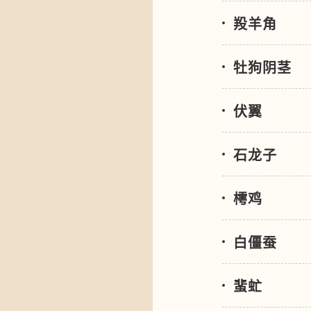
羖羊角
牡狗阴茎
伏翼
石龙子
樗鸡
白僵蚕
蜚虻