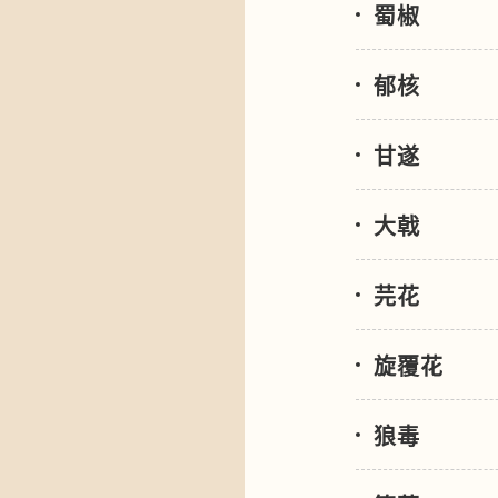
蜀椒
郁核
甘遂
大戟
芫花
旋覆花
狼毒