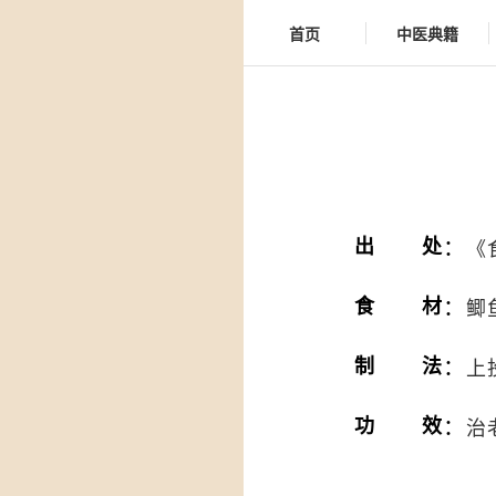
首页
中医典籍
：
出处
《
：
食材
鲫
：
制法
上
：
功效
治