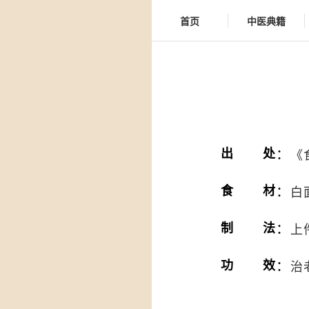
首页
中医典籍
：
出处
《
：
食材
白
：
制法
上
：
功效
治