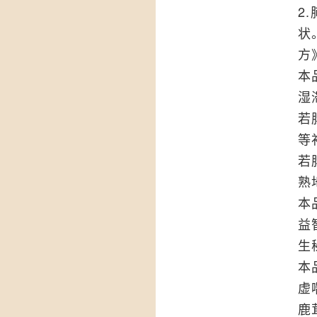
2
状
方
本
湿
若
等
若
熟
本
益
生
本
虚
鹿