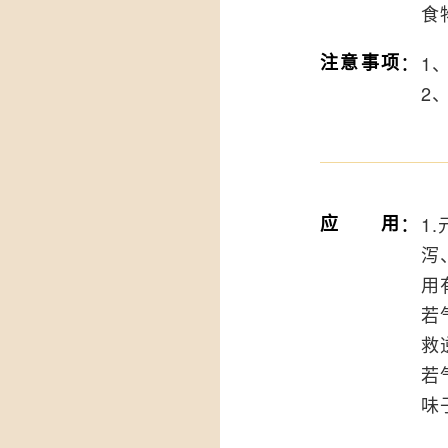
食
：
注意事项
1
2
：
应用
1
泻
用
若
救
若
味