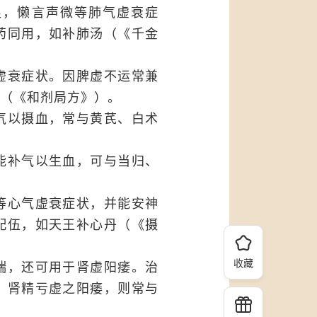
促，懒言声微等肺气虚衰症
药同用，如补肺汤（《千金
虚衰症状。因脾虚不运常兼
（《和剂局方》）。
气以摄血，常与黄芪、白术
能补气以生血，可与当归、
等心气虚衰症状，并能安神
配伍，如天王补心丹（《摄
收藏
喘，还可用于肾虚阳痿。治
，肾精亏虚之阳痿，则常与