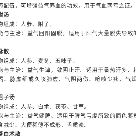
药配伍，可增强益气养血的功效，用于气血两亏之证。
附汤
物组成：人参、附子。
能与主治：益气回阳固脱。适用于阳气大量脱失导致
。
脉散
物组成：人参、麦冬、五味子。
能与主治：益气生津，敛阴止汗。适用于暑热汗多、
渴、脉虚细或久咳肺虚、气阴两伤、呛咳少痰、气
。
君子汤
物组成：人参、白术、茯苓、甘草。
能与主治：益气健脾。适用于脾气亏虚所致的面色萎
食减少、大便稀薄不成形、舌质淡。
苓白术散