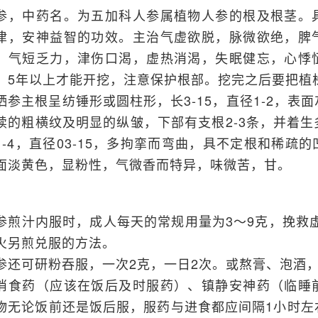
参，中药名。为五加科人参属植物人参的根及根茎。
津，安神益智的功效。主治气虚欲脱，脉微欲绝，脾
，气短乏力，津伤口渴，虚热消渴，失眠健忘，心悸
。5年以上才能开挖，注意保护根部。挖完之后要把植
晒参主根呈纺锤形或圆柱形，长3-15，直径1-2，表
续的粗横纹及明显的纵皱，下部有支根2-3条，并着
1-4，直径03-15，多拘挛而弯曲，具不定根和稀疏
面淡黄色，显粉性，气微香而特异，味微苦，甘。
参煎汁内服时，成人每天的常规用量为3～9克，挽救虚
火另煎兑服的方法。
参还可研粉吞服，一次2克，一日2次。或熬膏、泡酒
消食药（应该在饭后及时服药）、镇静安神药（临睡
物无论饭前还是饭后服，服药与进食都应间隔1小时左