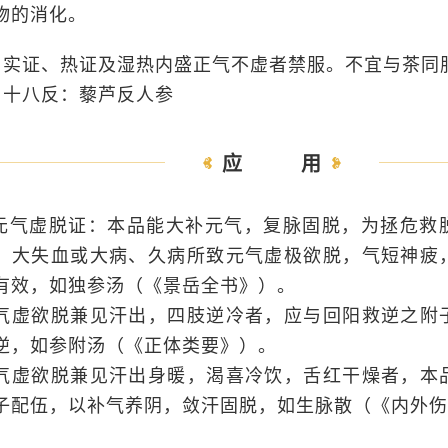
物的消化。
、实证、热证及湿热内盛正气不虚者禁服。不宜与茶同
、十八反：藜芦反人参
应用
.元气虚脱证：本品能大补元气，复脉固脱，为拯危救
、大失血或大病、久病所致元气虚极欲脱，气短神疲
有效，如独参汤（《景岳全书》）。
气虚欲脱兼见汗出，四肢逆冷者，应与回阳救逆之附
逆，如参附汤（《正体类要》）。
气虚欲脱兼见汗出身暖，渴喜冷饮，舌红干燥者，本
子配伍，以补气养阴，敛汗固脱，如生脉散（《内外伤