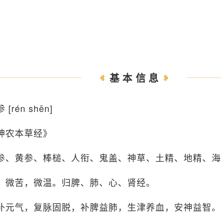
基本信息
 [rén shēn]
神农本草经》
参、黄参、棒槌、人衔、鬼盖、神草、土精、地精、海
、微苦，微温。归脾、肺、心、肾经。
补元气，复脉固脱，补脾益肺，生津养血，安神益智。