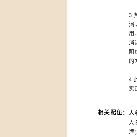
3
渴
用
消
阴
的
4
实
：
相关配伍
人
人
津