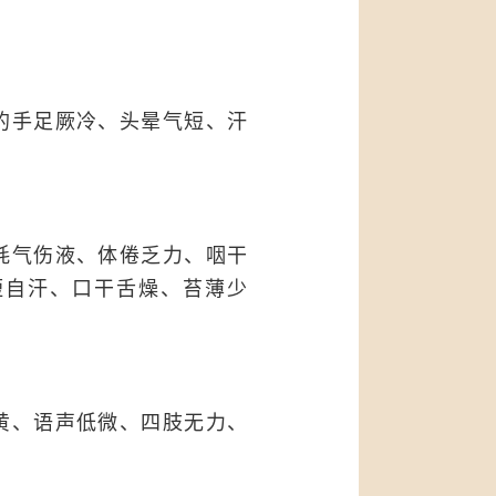
的手足厥冷、头晕气短、汗
耗气伤液、体倦乏力、咽干
短自汗、口干舌燥、苔薄少
黄、语声低微、四肢无力、