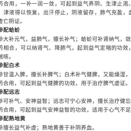
药合用，一补一润一敛，可起到益气养阴、生津止渴
、津液得以恢复，出汗停止，阴液留存，肺气充盈，
虚亡阴证。
参配蛤蚧
参大补元气，益肺气，擅长补气；蛤蚧可补肾纳气，敛
药相合，可以纳肾气、降肺气，起到益气定喘的功效
喘咳。
参配白术
参甘温入脾，擅长补脾气；白术补气健脾，又能燥湿，
药合用，可起到益气健脾的功效，用于治疗脾气虚证。
参配远志
参可补气、安神益智；远志可宁心安神，擅长治疗健忘
药合用，可起到益气安神益智的功效，适用于心气不足
参配熟地黄
参擅长益气补虚；熟地黄善于补阴养血。