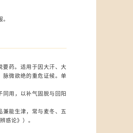
服。
脱要药。适用于因大汗、大
，脉微欲绝的重危证候。单
子同用，以补气固脱与回阳
品兼能生津，常与麦冬、五
辨惑论》）。