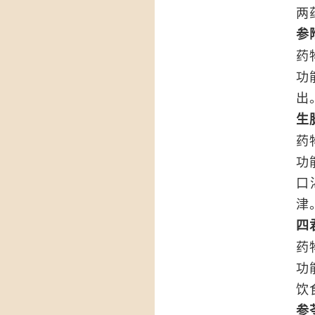
两
参
药
功
出
生
药
功
口
津
四
药
功
饮
参