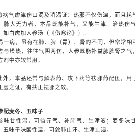
.热病气虚津伤口渴及消渴证：热邪不仅伤津，而且耗
，脉大无力者，本品既能补气，又能生津。治热伤
，如白虎加人参汤（《伤寒论》）。
渴一病，虽有在肺、脾（胃）、肾的不同，但常常相
虚与燥热，往往气阴两伤，人参既能补益肺脾肾之气
方剂中亦较常用。
.此外，本品还常与解表药、攻下药等祛邪药配伍，用
正虚之证，有扶正祛邪之效。
参配麦冬、五味子
参味甘性温，可益元气、补肺气、生津液；麦冬味
；五味子味酸性温，可敛肺止汗、生津止渴。