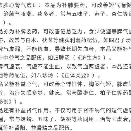
.肺脾心肾气虚证：本品为补肺要药，可改善短气喘
。治肺气咳喘、痰多者，常与五味子、苏子、杏仁等
》）。
品亦为补脾要药，可改善倦怠乏力，食少便溏等脾气
滞，故常与白术、茯苓等健脾利湿药配伍，如四君子汤
脾气虚弱，不能统血，导致长期失血者，本品又能补
补中益气之品配伍，如归脾汤（《济生方》）。
脾气虚衰，气虚不能生血，以致气血两虚者，本品还
地等药配伍，如八珍汤（《正体类要》）。
品又能补益心气，可改善心悸怔忡，胸闷气短，脉虚
智，治疗失眠多梦，健忘。常与酸枣仁、柏子仁等药
秘剖》）。
品还有补益肾气作用，不仅可用于肾不纳气的短气虚
喘，常与蛤蚧、五味子、胡桃等药同用。治肾阳虚衰
茸等补肾阳、益肾精之品配伍。