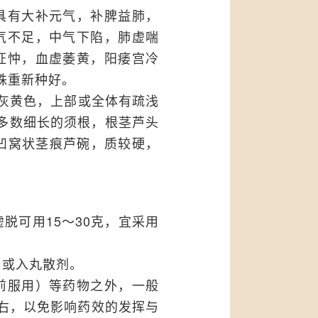
具有大补元气，补脾益肺，
气不足，中气下陷，肺虚喘
怔忡，血虚萎黄，阳痿宫冷
株重新种好。
面灰黄色，上部或全体有疏浅
生多数细长的须根，根茎芦头
的凹窝状茎痕芦碗，质较硬，
脱可用15～30克，宜采用
，或入丸散剂。
前服用）等药物之外，一般
右，以免影响药效的发挥与