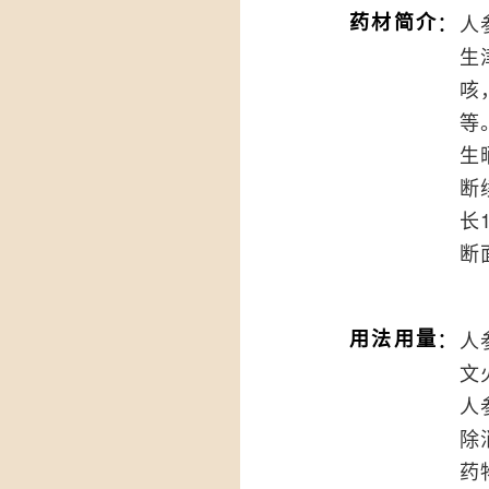
：
药材简介
人
生
咳
等
生
断
长
断
：
用法用量
人
文
人
除
药