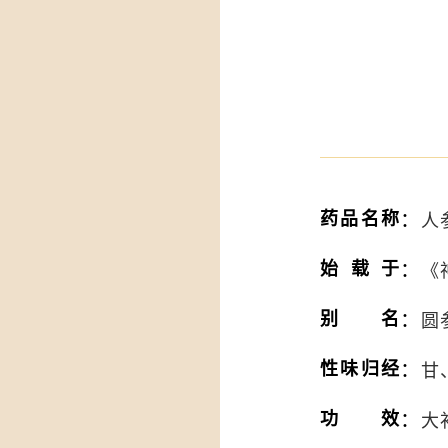
：
药品名称
人参
：
始载于
《
：
别名
圆
：
性味归经
甘
：
功效
大